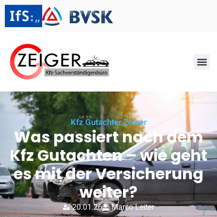
Kfz Gutachter Zeiger
Was passiert nach dem
Kfz Gutachten – wie geht
es mit der Versicherung
weiter?
20.01.26
Marco Leiter