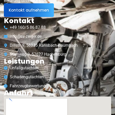
Beratung direkt vor Ort.
Kontakt aufnehmen
Kontakt
+49 160/5 86 87 88
info@sv-zeiger.de
Dillstr. 9, 56235 Ransbach-Baumbach
Steinweg 9, 57627 Hachenburg
Leistungen
Unfallgutachten
Schadengutachten
Fahrzeugbewertung
Anfahrt