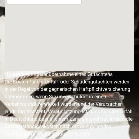
*Hinweis zur Kostenübernahme eines Gutachtens
Die Kosten für ein Unfall- oder Schadengutachten werden
in der Regel von der gegnerischen Haftpflichtversicherung
übernommen, wenn Sie unverschuldet in einen
Verkehrsunfall verwickelt wurden und der Verursacher
eindeutig feststeht. Voraussetzung ist, dass sich der Unfall
in Deutschland oder in einem Land ereignet hat, in dem die
Sachverständigenkosten nach der dort geltenden
Rechtslage vollständig erstattet werden.