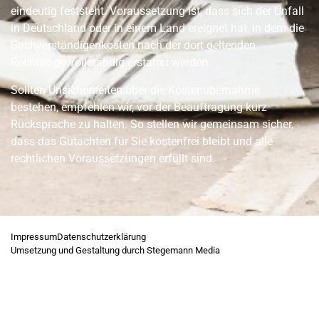
eindeutig feststeht. Voraussetzung ist, dass sich der Unfall
in Deutschland oder in einem Land ereignet hat, in dem die
Sachverständigenkosten nach der dort geltenden
Rechtslage vollständig erstattet werden.
Sollten Unsicherheiten über die Kostenübernahme
bestehen, empfehlen wir, vor der Beauftragung kurz
Rücksprache zu halten. So stellen wir gemeinsam sicher,
dass das Gutachten für Sie kostenfrei bleibt und alle
rechtlichen Voraussetzungen erfüllt sind.
Impressum
Datenschutzerklärung
Umsetzung und Gestaltung durch Stegemann Media