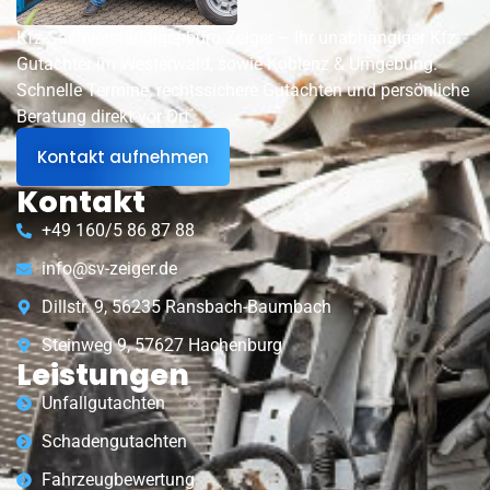
Kfz-Sachverständigenbüro Zeiger – Ihr unabhängiger Kfz-
Gutachter im Westerwald, sowie Koblenz & Umgebung.
Schnelle Termine, rechtssichere Gutachten und persönliche
Beratung direkt vor Ort.
Kontakt aufnehmen
Kontakt
+49 160/5 86 87 88
info@sv-zeiger.de
Dillstr. 9, 56235 Ransbach-Baumbach
Steinweg 9, 57627 Hachenburg
Leistungen
Unfallgutachten
Schadengutachten
Fahrzeugbewertung